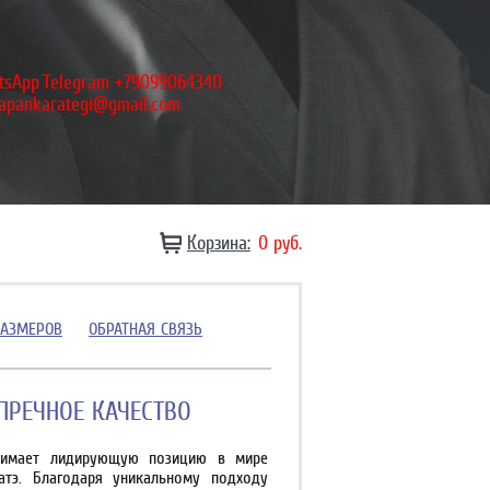
tsApp
Telegram +79099064340
japankarategi@gmail.com
Корзина:
0 руб.
РАЗМЕРОВ
ОБРАТНАЯ СВЯЗЬ
УПРЕЧНОЕ КАЧЕСТВО
занимает лидирующую позицию в мире
атэ. Благодаря уникальному подходу