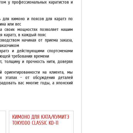
том у профессиональных каратистов и
 для кимоно и поясов для каратэ по
ина или вес
а своих мощностях позволяет нашим
я каратэ, в каждый пояс
зводством начиная от приема заказа,
заказчиком
аратэ и действующими спортсменами
ающей требования времени
, толщину и прочность нити, доверяя
 ориентированности на клиента, мы
х этапах - от обсуждения деталей
радовать вас многие годы, а японский
КИМОНО ДЛЯ КАТА/КУМИТЭ
TOKYODO CLASSIC KD-11