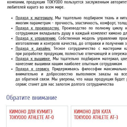
компании, продукция TOKYODO пользуется заслуженным авторите
любителей каратэ во всем мире.
Подход к материалу.
Мы тщательно подбираем ткань и нить
многим параметрам - прочность, эластичность, комфорт, толщ
Подход к производству.
Производство по полному циклу н
сотрудникам вкладывать душу в каждый комплект кимоно дл
Подход к управлению.
Собственная модель управления прои
изготовления и контроля качества, до отправки и получения 
Подход к дизайну.
Тесное сотрудничество с мастерами к
при разработке продукции, полностью отвечающей и опереж
Подход к вышивке.
Мы тщательно подбираем материал, цвет
нанесение вышивки нашим наиболее опытным сотрудникам
Подход к сервису.
Придерживаясь философии максимальной
внимательно и добросовестно выполняем заказы на все
до обратной связи. Мы уверены, что наша продукция будет 
сервис станет для нас залогом долгого сотрудничества
Обратите внимание
КИМОНО ДЛЯ КУМИТЭ
КИМОНО ДЛЯ КАТА
TOKYODO ATHLETE AT-0
TOKYODO ATHLETE AT-3